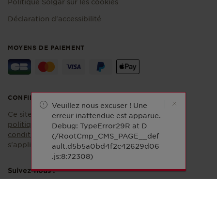
Politique Solgar sur les cookies
Déclaration d'accessibilité
MOYENS DE PAIEMENT
CONFIDENTIALITÉ
Veuillez nous excuser ! Une
Ce site est protégé par reCAPTCHA et la
erreur inattendue est apparue.
politique de confidentialité
et les
Debug: TypeError29R at D
conditions d'utilisation
de Google
(/RootCmp_CMS_PAGE__def
s'appliquent.
ault.d5b5a0bd4f2c42629d06
.js:8:72308)
Suivez-nous !