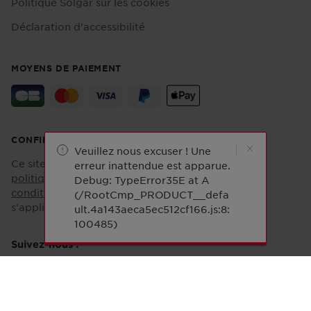
Politique Solgar sur les cookies
Déclaration d'accessibilité
MOYENS DE PAIEMENT
CONFIDENTIALITÉ
Veuillez nous excuser ! Une
Ce site est protégé par reCAPTCHA et la
erreur inattendue est apparue.
politique de confidentialité
et les
Debug: TypeError35E at A
conditions d'utilisation
de Google
(/RootCmp_PRODUCT__defa
s'appliquent.
ult.4a143aeca5ec512cf166.js:8:
100485)
Suivez-nous !