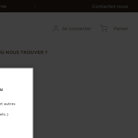
Contactez-nous
nde
Panier
Se connecter
OÙ NOUS TROUVER ?
nu
et autres
etc.)