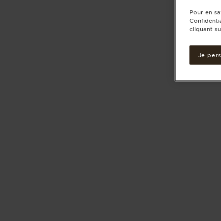
Pour en sa
Confidenti
cliquant su
Je per