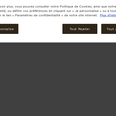
voir plus, vous pouvez consulter notre Politique de Cookies, ainsi que notre
alité, ou définir vos préférences en cliquant sur « Je personnalise » ou à t
r le lien « Paramètres de confidentialité » de notre site internet.
Plus d'inf
sonnalise
Tout Rejeter
Tout 