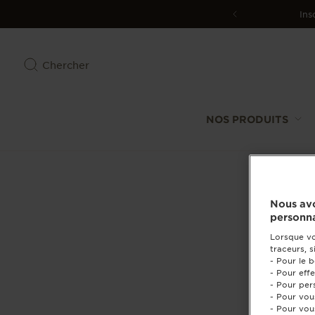
Ins
Chercher
NOS PRODUITS
Nous avo
personna
Lorsque vo
traceurs, s
- Pour le 
- Pour eff
- Pour per
- Pour vou
- Pour vou