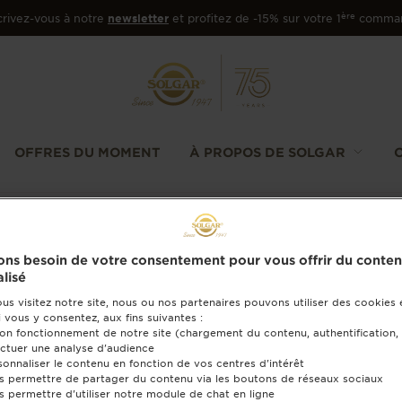
ère
crivez-vous à notre
newsletter
et profitez de -15% sur votre 1
comma
OFFRES DU MOMENT
À PROPOS DE SOLGAR
ns besoin de votre consentement pour vous offrir du conte
lisé
us visitez notre site, nous ou nos partenaires pouvons utiliser des cookies 
i vous y consentez, aux fins suivantes :
bon fonctionnement de notre site (chargement du contenu, authentification, 
ectuer une analyse d'audience
sonnaliser le contenu en fonction de vos centres d'intérêt
s permettre de partager du contenu via les boutons de réseaux sociaux
s permettre d'utiliser notre module de chat en ligne