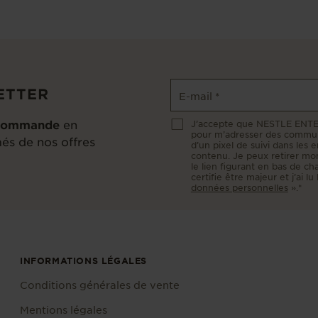
ETTER
E-mail
*
e commande
en
J’accepte que NESTLE ENTER
pour m’adresser des communic
és de nos offres
d’un pixel de suivi dans les 
contenu. Je peux retirer m
le lien figurant en bas de cha
certifie être majeur et j’ai lu
données personnelles
».*
INFORMATIONS LÉGALES
Conditions générales de vente
Mentions légales