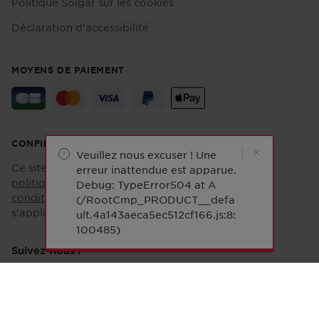
Politique Solgar sur les cookies
Déclaration d'accessibilité
MOYENS DE PAIEMENT
CONFIDENTIALITÉ
Veuillez nous excuser ! Une
Ce site est protégé par reCAPTCHA et la
erreur inattendue est apparue.
politique de confidentialité
et les
Debug: TypeError504 at A
conditions d'utilisation
de Google
(/RootCmp_PRODUCT__defa
s'appliquent.
ult.4a143aeca5ec512cf166.js:8:
100485)
Suivez-nous !