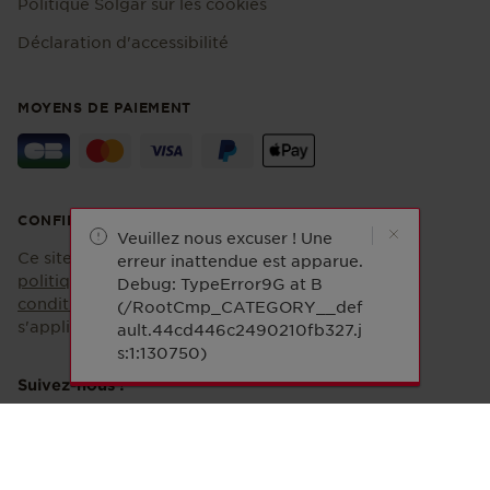
Politique Solgar sur les cookies
Déclaration d'accessibilité
MOYENS DE PAIEMENT
CONFIDENTIALITÉ
Veuillez nous excuser ! Une
Ce site est protégé par reCAPTCHA et la
erreur inattendue est apparue.
politique de confidentialité
et les
Debug: TypeError9G at B
conditions d'utilisation
de Google
(/RootCmp_CATEGORY__def
s'appliquent.
ault.44cd446c2490210fb327.j
s:1:130750)
Suivez-nous !