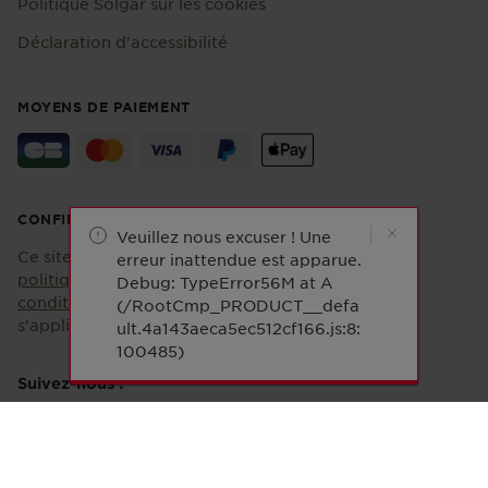
Politique Solgar sur les cookies
Déclaration d'accessibilité
MOYENS DE PAIEMENT
CONFIDENTIALITÉ
Veuillez nous excuser ! Une
Ce site est protégé par reCAPTCHA et la
erreur inattendue est apparue.
politique de confidentialité
et les
Debug: TypeError56M at A
conditions d'utilisation
de Google
(/RootCmp_PRODUCT__defa
s'appliquent.
ult.4a143aeca5ec512cf166.js:8:
100485)
Suivez-nous !